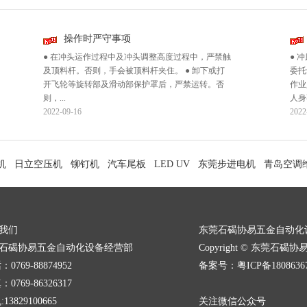
操作时严守事项
安
● 在冲头运作过程中及冲头调整高度过程中，严禁触
● 冲床
及顶料杆。否则，手会被顶料杆夹住。 ● 卸下或打
委托专门
开飞轮等旋转部及滑动部保护罩后，严禁运转。否
作业人员
则，...
人身事...
2022-09-16
2022-09-
操作时严守事项
安
● 在冲头运作过程中及冲头调整高度过程中，严禁触
● 冲床
及顶料杆。否则，手会被顶料杆夹住。 ● 卸下或打
委托专门
机
日立空压机
铆钉机
汽车尾板
LED UV
东莞步进电机
青岛空调
开飞轮等旋转部及滑动部保护罩后，严禁运转。否
作业人员
则，...
人身事...
2022-09-16
2022-09-
我们
东莞石碣协易五金自动化
石碣协易五金自动化设备经营部
Copyright © 东莞石碣协
：0769-88874952
备案号：粤ICP备1808636
：0769-86326317
:13829100665
关注微信公众号