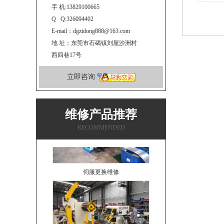
手 机:13829100665
Q Q:326094402
E-mail：dgzidong888@163.com
地 址：东莞市石碣镇刘屋沙洲村
西四巷17号
立即咨询
维修产品推荐
RECOMMENDED
伺服更换维修