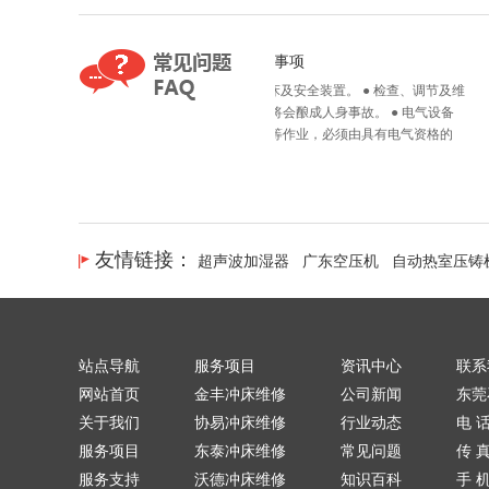
维护时严守事项
● 必须定期检查冲床及安全装置。 ● 检查、调节及维
护不良或不确实，将会酿成人身事故。 ● 电气设备
的调节操作、维护等作业，必须由具有电气资格的
技...
维修油压冲床漏油
2022-09-19
维护时严守事项
● 必须定期检查冲床及安全装置。 ● 检查、调节及维
护不良或不确实，将会酿成人身事故。 ● 电气设备
友情链接：
超声波加湿器
广东空压机
自动热室压铸
的调节操作、维护等作业，必须由具有电气资格的
技...
2022-09-19
油压冲床维修
站点导航
服务项目
资讯中心
联系
网站首页
金丰冲床维修
公司新闻
东莞
关于我们
协易冲床维修
行业动态
电 话
服务项目
东泰冲床维修
常见问题
传 真
服务支持
沃德冲床维修
知识百科
手 机