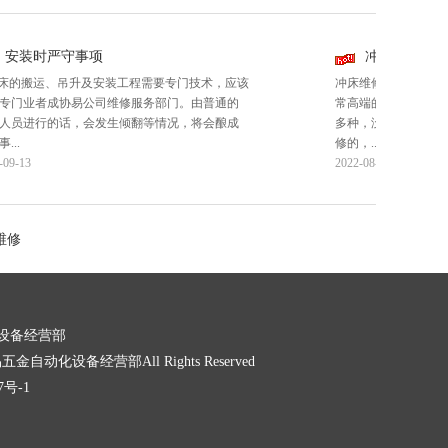
装时严守事项
冲床维修你不知
的搬运、吊升及安装工程需要专门技术，应该
冲床维修你不知道的四部
业者成协易公司维修服务部门。由普通的
常高端的技术，一般冲床
进行的话，会发生倾翻等情况，将会酿成
多种，没有专业维修水平
修的，...
13
2022-08-15
装时严守事项
冲床维修你不知
的搬运、吊升及安装工程需要专门技术，应该
冲床维修你不知道的四部
业者成协易公司维修服务部门。由普通的
常高端的技术，一般冲床
维修
进行的话，会发生倾翻等情况，将会酿成
多种，没有专业维修水平
修的，...
13
2022-08-15
设备经营部
易五金自动化设备经营部All Rights Reserved
7号-1