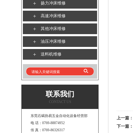
扬力冲床维修
高速冲床维修
其他冲床维修
油压冲床维修
送料机维修
联系我们
CONTACT US
东莞石碣协易五金自动化设备经营部
上一篇
电 话：0769-88874952
下一篇
传 真：0769-86326317